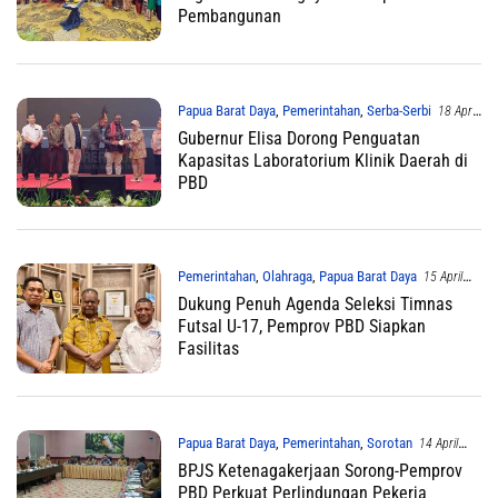
Pembangunan
Papua Barat Daya
,
Pemerintahan
,
Serba-Serbi
18 April
2026
Gubernur Elisa Dorong Penguatan
Kapasitas Laboratorium Klinik Daerah di
PBD
Pemerintahan
,
Olahraga
,
Papua Barat Daya
15 April
2026
Dukung Penuh Agenda Seleksi Timnas
Futsal U-17, Pemprov PBD Siapkan
Fasilitas
Papua Barat Daya
,
Pemerintahan
,
Sorotan
14 April
2026
BPJS Ketenagakerjaan Sorong-Pemprov
PBD Perkuat Perlindungan Pekerja