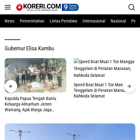
Langsung
ke
konten
News
Pemerintahan
Lintas Peristiwa
Internasional
Nasional
Pend
Gubernur Elisa Kambu
Speed Boat Muat 1 Ton Mangga
Tenggelam di Perairan Manasari,
Nahkoda Selamat
Kapolda Papua Tengah Bantu
Keluarga Almarhum Jerren
Wamang, Ajak Warga Jaga
Perdamaian