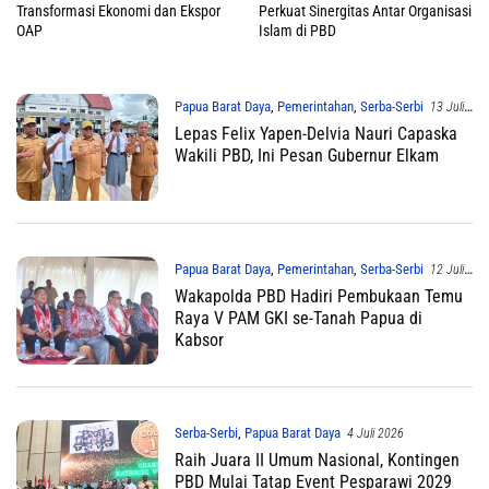
Transformasi Ekonomi dan Ekspor
Perkuat Sinergitas Antar Organisasi
OAP
Islam di PBD
Papua Barat Daya
,
Pemerintahan
,
Serba-Serbi
13 Juli
2026
Lepas Felix Yapen-Delvia Nauri Capaska
Wakili PBD, Ini Pesan Gubernur Elkam
Papua Barat Daya
,
Pemerintahan
,
Serba-Serbi
12 Juli
2026
Wakapolda PBD Hadiri Pembukaan Temu
Raya V PAM GKI se-Tanah Papua di
Kabsor
Serba-Serbi
,
Papua Barat Daya
4 Juli 2026
Raih Juara II Umum Nasional, Kontingen
PBD Mulai Tatap Event Pesparawi 2029