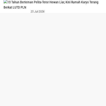
25 Juli 2026
13 Tahun Berteman Pelita-Teror Hewan Liar, Kini
tutup
Rumah Karyo Terang Berkat LUTD PLN
Hukum dan Kriminal
7 Agustus 2026
PN Timika: Eksekusi Sengketa Tanah SP2 Ditangguhkan Demi Keamanan
4 Agustus 2026
Aparat Gabungan Berhasil Evakuasi 5 Jasad Pekerja
Jalan di Tolikara, 5 Selamat
3 Agustus 2026
Hanya Geledah Rumah AR, Kuasa Hukum Duga Tim