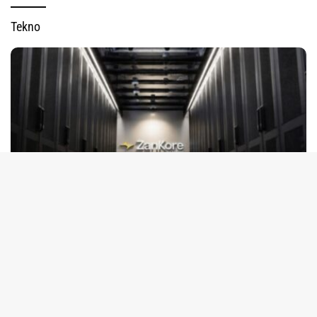
Tekno
tutup
7 Agustus 2026
Kolaborasi IOH, Ooredoo Group, Nokia dan NVIDIA Luncurkan Zankore by
Indosat
5 Agustus 2026
Dukung Pertumbuhan Daerah, PLN-Pemkab
Manokwari Komitmen Perkuat Keandalan Listrik