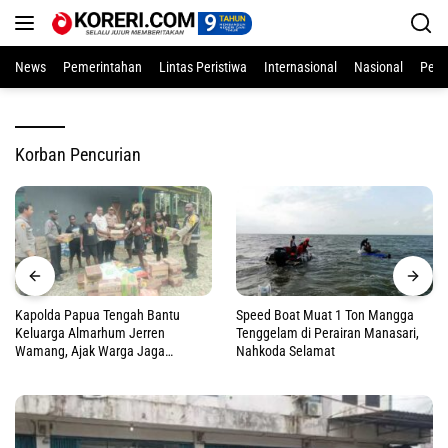
Langsung
ke
konten
News
Pemerintahan
Lintas Peristiwa
Internasional
Nasional
Pend
Korban Pencurian
Kapolda Papua Tengah Bantu
Speed Boat Muat 1 Ton Mangga
Keluarga Almarhum Jerren
Tenggelam di Perairan Manasari,
Wamang, Ajak Warga Jaga
Nahkoda Selamat
Perdamaian