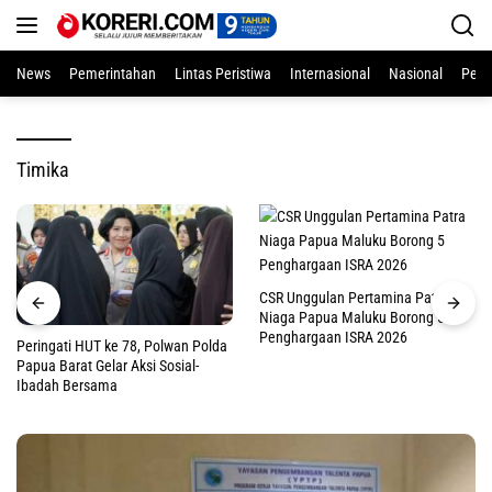
Langsung
ke
konten
News
Pemerintahan
Lintas Peristiwa
Internasional
Nasional
Pend
Timika
CSR Unggulan Pertamina Patra
Niaga Papua Maluku Borong 5
Penghargaan ISRA 2026
Peringati HUT ke 78, Polwan Polda
Papua Barat Gelar Aksi Sosial-
Ibadah Bersama