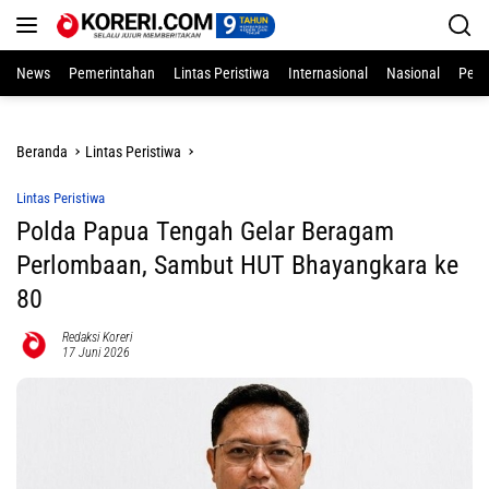
Langsung
ke
konten
News
Pemerintahan
Lintas Peristiwa
Internasional
Nasional
Pend
Beranda
Lintas Peristiwa
Lintas Peristiwa
Polda Papua Tengah Gelar Beragam
Perlombaan, Sambut HUT Bhayangkara ke
80
Redaksi Koreri
17 Juni 2026