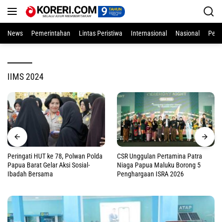
Langsung
ke
konten
News
Pemerintahan
Lintas Peristiwa
Internasional
Nasional
Pend
IIMS 2024
Peringati HUT ke 78, Polwan Polda
CSR Unggulan Pertamina Patra
Papua Barat Gelar Aksi Sosial-
Niaga Papua Maluku Borong 5
Ibadah Bersama
Penghargaan ISRA 2026