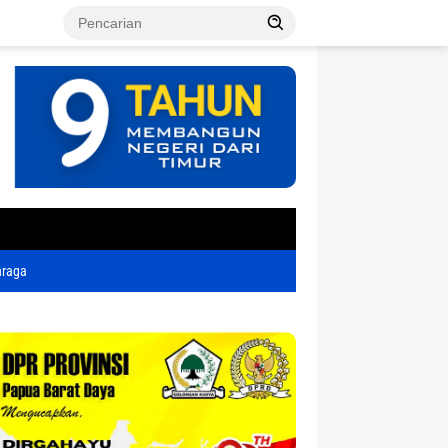
tutup
hraga