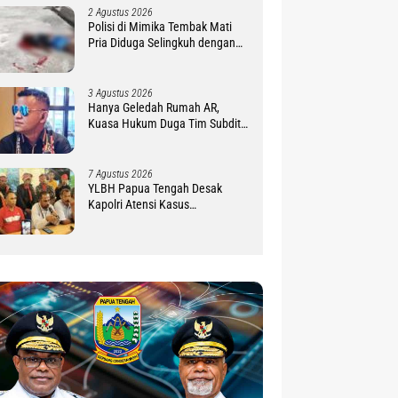
2 Agustus 2026
Polisi di Mimika Tembak Mati
Pria Diduga Selingkuh dengan
Istrinya, Begini Koronologisnya
3 Agustus 2026
Hanya Geledah Rumah AR,
Kuasa Hukum Duga Tim Subdit
III Ditreskrimsus Polda PBD
Lindungi DM
7 Agustus 2026
YLBH Papua Tengah Desak
Kapolri Atensi Kasus
Pembunuhan 2 Warga Maluku di
Timika