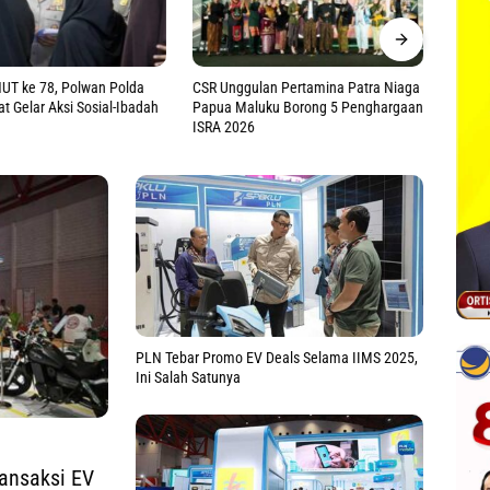
lan Pertamina Patra Niaga
DWP Bagian Umum Gelar Edukasi
Kapol
uku Borong 5 Penghargaan
Parenting Bagi Ortu, Perkuat Pola
Kelua
Asuh Holistik di Era Digital
Ajak 
PLN Tebar Promo EV Deals Selama IIMS 2025,
Ini Salah Satunya
ransaksi EV