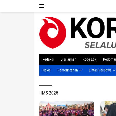
Langsung
ke
konten
tutup
Redaksi
Disclaimer
Kode Etik
Pedoman
News
Pemerintahan
Lintas Peristiwa
IIMS 2025