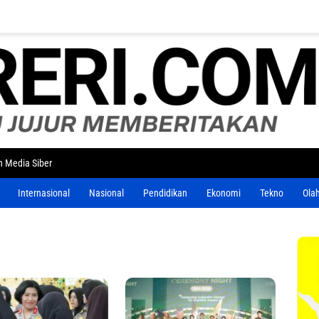
 Media Siber
Internasional
Nasional
Pendidikan
Ekonomi
Tekno
Ola