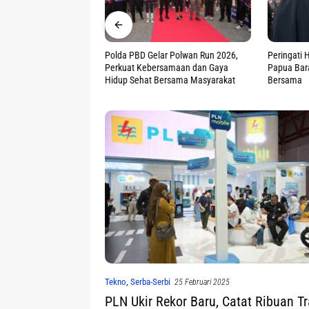
ar Polwan Run 2026,
Peringati HUT ke 78, Polwan Polda
CSR Unggu
samaan dan Gaya
Papua Barat Gelar Aksi Sosial-Ibadah
Papua Mal
ersama Masyarakat
Bersama
ISRA 2026
Tekno
,
Serba-Serbi
25 Februari 2025
PLN Ukir Rekor Baru, Catat Ribuan T