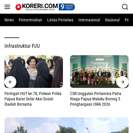
Langsung
ke
konten
News
Pemerintahan
Lintas Peristiwa
Internasional
Nasional
Pend
Infrastruktur PJU
Peringati HUT ke 78, Polwan Polda
CSR Unggulan Pertamina Patra
Papua Barat Gelar Aksi Sosial-
Niaga Papua Maluku Borong 5
Ibadah Bersama
Penghargaan ISRA 2026