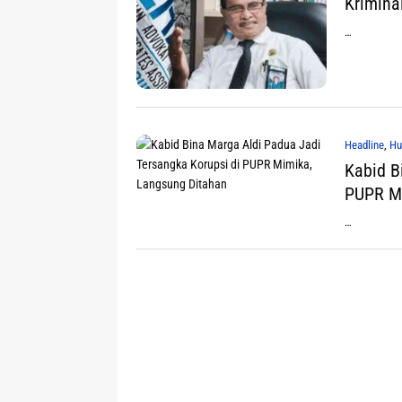
Kriminal
…
Headline
,
Hu
Kabid B
PUPR Mi
…