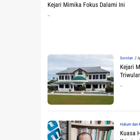
Kejari Mimika Fokus Dalami Ini
…
Sorotan
2 A
Kejari 
Triwula
…
Hukum dan K
Kuasa H