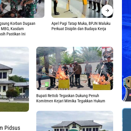
 Tatap Muka, BPJN Maluku
Semarak Kemerdekaan, Polda Papua
Layan
siplin dan Budaya Kerja
Tengah Ingatkan Masyarakat
Masih
Kibarkan Merah Putih
Fakto
Bupati Rettob Tegaskan Dukung Penuh
Komitmen Kejari Mimika Tegakkan Hukum
im Pidsus