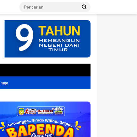
tutup
hraga