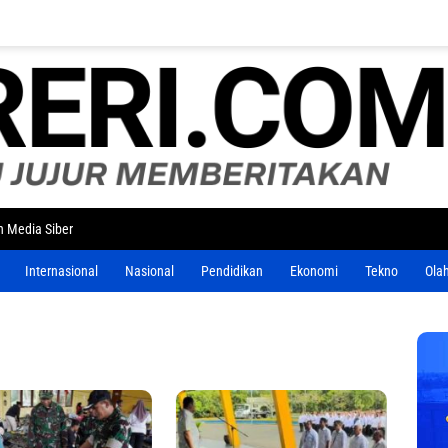
 Media Siber
Internasional
Nasional
Pendidikan
Ekonomi
Tekno
Ola