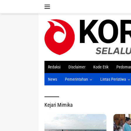
Langsung
ke
konten
tutup
Redaksi
Disclaimer
Kode Etik
Pedoman
News
Pemerintahan
Lintas Peristiwa
Kejari Mimika