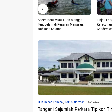
at 1 Ton Mangga
Tinjau Langsung Korban Dugaan
Apel Pagi
erairan Manasari,
Keracunan MBG, Kasdam
Perkuat Di
mat
Cenderawasih Pastikan Ini
Hukum dan Kriminal
,
Fokus
,
Sorotan
8 Mei 2026
Tangani Sejumlah Perkara Tipikor, T