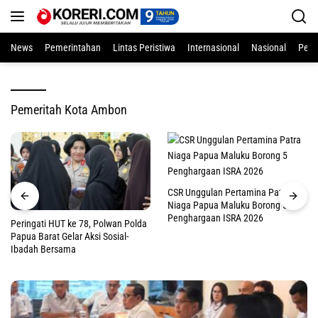
Langsung
ke
konten
News
Pemerintahan
Lintas Peristiwa
Internasional
Nasional
Pend
Pemeritah Kota Ambon
CSR Unggulan Pertamina Patra
Niaga Papua Maluku Borong 5
Penghargaan ISRA 2026
Peringati HUT ke 78, Polwan Polda
Papua Barat Gelar Aksi Sosial-
Ibadah Bersama