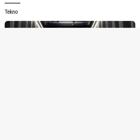
Tekno
tutup
7 Agustus 2026
Kolaborasi IOH, Ooredoo Group, Nokia dan NVIDIA Luncurkan Zankore by
Indosat
7 Agustus 2026
PLN Hadirkan Teknologi Desalinasi Air Bersih di Agats,
Bantu Jamaah-Warga Sekitar