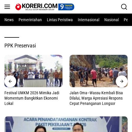
Langsung
ke
konten
News
Pemerintahan
Lintas Peristiwa
Internasional
Nasional
Pend
PPK Preservasi
Festival UMKM 2026 Mimika Jadi
Jalan Oma–Wassu Kembali Bisa
Momentum Bangkitkan Ekonomi
Dilalui, Warga Apresiasi Respons
Lokal
Cepat Penanganan Longsor