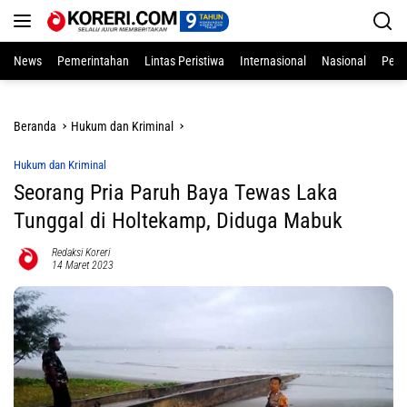
Langsung
ke
konten
News
Pemerintahan
Lintas Peristiwa
Internasional
Nasional
Pend
Beranda
Hukum dan Kriminal
Hukum dan Kriminal
Seorang Pria Paruh Baya Tewas Laka
Tunggal di Holtekamp, Diduga Mabuk
Redaksi Koreri
14 Maret 2023