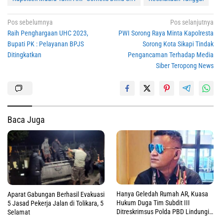
Navigasi
Pos sebelumnya
Pos selanjutnya
Raih Penghargaan UHC 2023,
PWI Sorong Raya Minta Kapolresta
pos
Bupati PK : Pelayanan BPJS
Sorong Kota Sikapi Tindak
Ditingkatkan
Pengancaman Terhadap Media
Siber Teropong News
Baca Juga
Hanya Geledah Rumah AR, Kuasa
Aparat Gabungan Berhasil Evakuasi
Hukum Duga Tim Subdit III
5 Jasad Pekerja Jalan di Tolikara, 5
Ditreskrimsus Polda PBD Lindungi
Selamat
DM