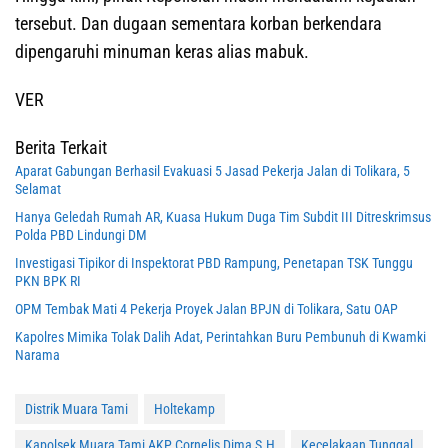
tersebut. Dan dugaan sementara korban berkendara
dipengaruhi minuman keras alias mabuk.
VER
Berita Terkait
Aparat Gabungan Berhasil Evakuasi 5 Jasad Pekerja Jalan di Tolikara, 5
Selamat
Hanya Geledah Rumah AR, Kuasa Hukum Duga Tim Subdit III Ditreskrimsus
Polda PBD Lindungi DM
Investigasi Tipikor di Inspektorat PBD Rampung, Penetapan TSK Tunggu
PKN BPK RI
OPM Tembak Mati 4 Pekerja Proyek Jalan BPJN di Tolikara, Satu OAP
Kapolres Mimika Tolak Dalih Adat, Perintahkan Buru Pembunuh di Kwamki
Narama
Distrik Muara Tami
Holtekamp
Kapolsek Muara Tami AKP Cornelis Dima S.H
Kecelakaan Tunggal