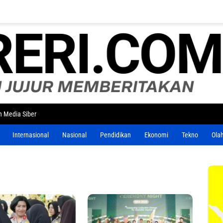
 Media Siber
Internasional
Nasional
Pendidikan
Ekonomi
Tekno
Ola