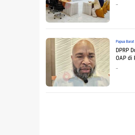
…
Papua Barat
DPRP Do
OAP di
…