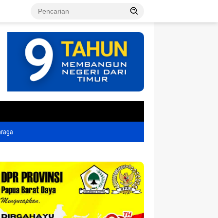
tutup
hraga