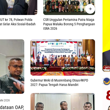
lan Pertamina Patra Niaga
Tak Harus ke Pusat, Saadiah Dorong
DWP B
uku Borong 5 Penghargaan
Penguatan Layanan Hukum Kanwil
Parent
Kemenkum Maluku
Asuh Ho
Gubernur Meki di Musrenbang Otsus-RKPD
2027: Papua Tengah Harus Mandiri
Mei 2026
dataan OAP,