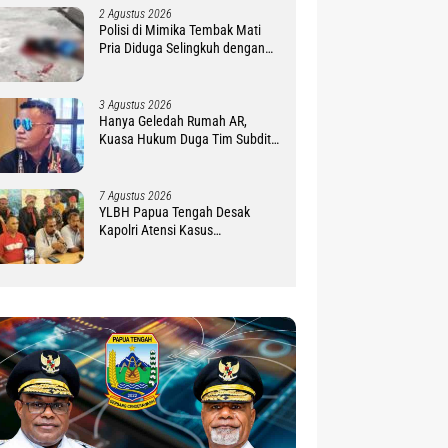
2 Agustus 2026
Polisi di Mimika Tembak Mati
Pria Diduga Selingkuh dengan
Istrinya, Begini Koronologisnya
3 Agustus 2026
Hanya Geledah Rumah AR,
Kuasa Hukum Duga Tim Subdit
III Ditreskrimsus Polda PBD
Lindungi DM
7 Agustus 2026
YLBH Papua Tengah Desak
Kapolri Atensi Kasus
Pembunuhan 2 Warga Maluku di
Timika