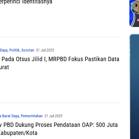
erperinci Identitasnya
 Daya
,
Politik
,
Sorotan
31 Juli 2025
 Pada Otsus Jilid I, MRPBD Fokus Pastikan Data
urat
a Barat Daya
,
Pemerintahan
31 Juli 2025
 PBD Dukung Proses Pendataan OAP: 500 Juta
Kabupaten/Kota