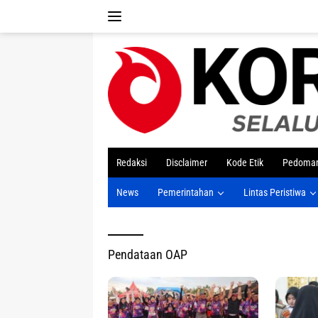
Langsung
ke
konten
tutup
Redaksi
Disclaimer
Kode Etik
Pedoman
News
Pemerintahan
Lintas Peristiwa
Pendataan OAP