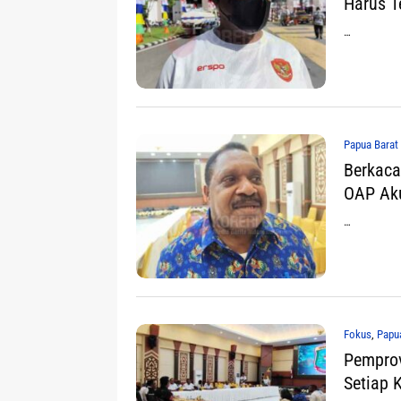
Harus T
…
Papua Barat
Berkaca
OAP Ak
…
Fokus
,
Papu
Pemprov
Setiap 