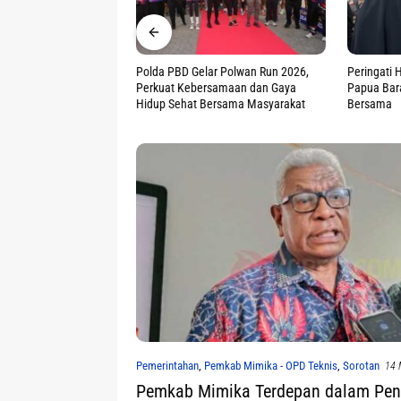
ar Polwan Run 2026,
Peringati HUT ke 78, Polwan Polda
CSR Unggu
samaan dan Gaya
Papua Barat Gelar Aksi Sosial-Ibadah
Papua Mal
ersama Masyarakat
Bersama
ISRA 2026
Pemerintahan
,
Pemkab Mimika - OPD Teknis
,
Sorotan
14 
Pemkab Mimika Terdepan dalam Pen