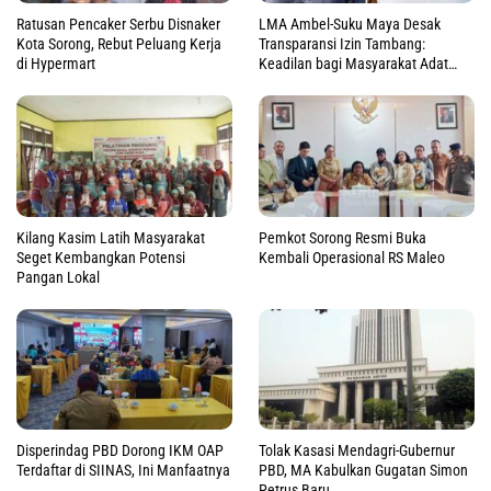
Ratusan Pencaker Serbu Disnaker
LMA Ambel-Suku Maya Desak
Kota Sorong, Rebut Peluang Kerja
Transparansi Izin Tambang:
di Hypermart
Keadilan bagi Masyarakat Adat
Raja Ampat
Kilang Kasim Latih Masyarakat
Pemkot Sorong Resmi Buka
Seget Kembangkan Potensi
Kembali Operasional RS Maleo
Pangan Lokal
Disperindag PBD Dorong IKM OAP
Tolak Kasasi Mendagri-Gubernur
Terdaftar di SIINAS, Ini Manfaatnya
PBD, MA Kabulkan Gugatan Simon
Petrus Baru