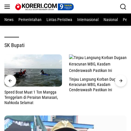
Langsung
ke
konten
News
Pemerintahan
Lintas Peristiwa
Internasional
Nasional
Pend
SK Bupati
Tinjau Langsung Korban Dugaan
Keracunan MBG, Kasdam
Cenderawasih Pastikan Ini
Speed Boat Muat 1 Ton Mangga
Tenggelam di Perairan Manasari,
Nahkoda Selamat