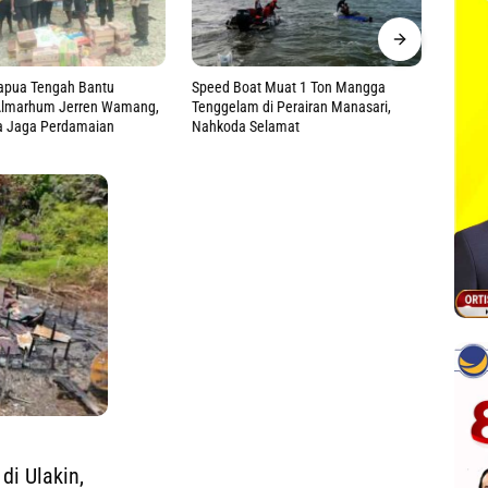
t Muat 1 Ton Mangga
Tinjau Langsung Korban Dugaan
Apel P
di Perairan Manasari,
Keracunan MBG, Kasdam
Perkua
elamat
Cenderawasih Pastikan Ini
i Ulakin,