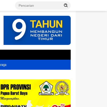
tutup
hraga