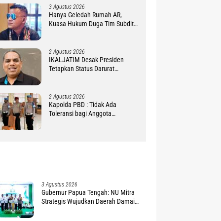
3 Agustus 2026
Hanya Geledah Rumah AR,
Kuasa Hukum Duga Tim Subdit
III Ditreskrimsus Polda PBD
Lindungi DM
2 Agustus 2026
IKALJATIM Desak Presiden
Tetapkan Status Darurat
Kekurangan Guru di Tanah
Papua
2 Agustus 2026
Kapolda PBD : Tidak Ada
Toleransi bagi Anggota
Pelanggar Disiplin !
3 Agustus 2026
Gubernur Papua Tengah: NU Mitra
Strategis Wujudkan Daerah Damai
dan Sejahtera