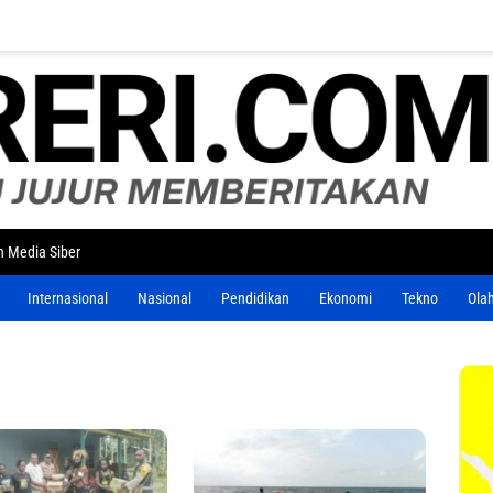
 Media Siber
Internasional
Nasional
Pendidikan
Ekonomi
Tekno
Ola