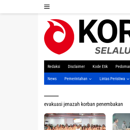
Langsung
ke
konten
tutup
Redaksi
Disclaimer
Kode Etik
Pedoman
News
Pemerintahan
Lintas Peristiwa
evakuasi jenazah korban penembakan