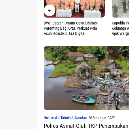
mum Gelar Edukasi
Kapolda Papua Tengah Bantu
Speed Boa
 Ortu, Perkuat Pola
Keluarga Almarhum Jerren Wamang,
Tenggelam 
 Era Digital
Ajak Warga Jaga Perdamaian
Nahkoda S
Hukum dan Kriminal
,
Sorotan
26 September 2025
Polres Asmat Olah TKP Penembakan d