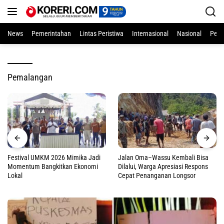
Langsung
ke
konten
News
Pemerintahan
Lintas Peristiwa
Internasional
Nasional
Pend
Pemalangan
Festival UMKM 2026 Mimika Jadi
Jalan Oma–Wassu Kembali Bisa
Momentum Bangkitkan Ekonomi
Dilalui, Warga Apresiasi Respons
Lokal
Cepat Penanganan Longsor