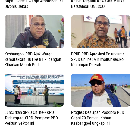
Bupati Sorsel, Warga Ambroben Ini
Kelola Terpadu Kawasan MIDAs
Divonis Bebas
Berstandar UNESCO
Kesbangpol PBD Ajak Warga
DPRP PBD Apresiasi Peluncuran
Semarakkan HUT ke 81 RI dengan
SP2D Online: Minimalisir Resiko
Kibarkan Merah Putih
Keuangan Daerah
Luncurkan SP2D Online-KKPD
Progres Kesiapan Paskibra PBD
Terintegrasi SIPD, Pemprov PBD
Capai 70 Persen, Kaban
Perkuat Sektor Ini
Kesbangpol Ungkap Ini